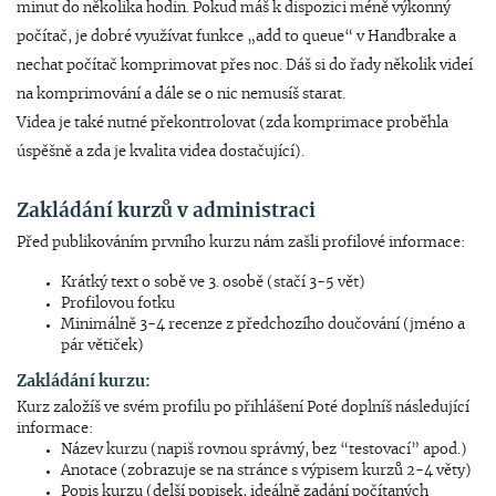
minut do několika hodin. Pokud máš k dispozici méně výkonný
počítač, je dobré využívat funkce „add to queue“ v Handbrake a
nechat počítač komprimovat přes noc. Dáš si do řady několik videí
na komprimování a dále se o nic nemusíš starat.
Videa je také nutné překontrolovat (zda komprimace proběhla
úspěšně a zda je kvalita videa dostačující).
Zakládání kurzů v administraci
Před publikováním prvního kurzu nám zašli profilové informace:
Krátký text o sobě ve 3. osobě (stačí 3-5 vět)
Profilovou fotku
Minimálně 3-4 recenze z předchozího doučování (jméno a
pár větiček)
Zakládání kurzu:
Kurz založíš ve svém profilu po přihlášení Poté doplníš následující
informace:
Název kurzu (napiš rovnou správný, bez “testovací” apod.)
Anotace (zobrazuje se na stránce s výpisem kurzů 2-4 věty)
Popis kurzu (delší popisek, ideálně zadání počítaných