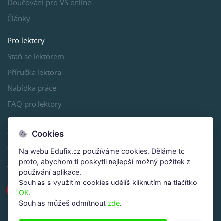
Doučování pro VŠ online
Články
Pro lektory
Staň se lektorem
Příručka lektora
Nabídka práce
FAQ pro lektory
Sleduj, sdílej, lajkuj
Cookies
www.maturitacermat.cz
Na webu Edufix.cz používáme cookies. Děláme to
proto, abychom ti poskytli nejlepší možný požitek z
www.prijimackycermat.cz
používání aplikace.
Souhlas s využitím cookies udělíš kliknutím na tlačítko
OK
.
Souhlas můžeš odmítnout
zde
.