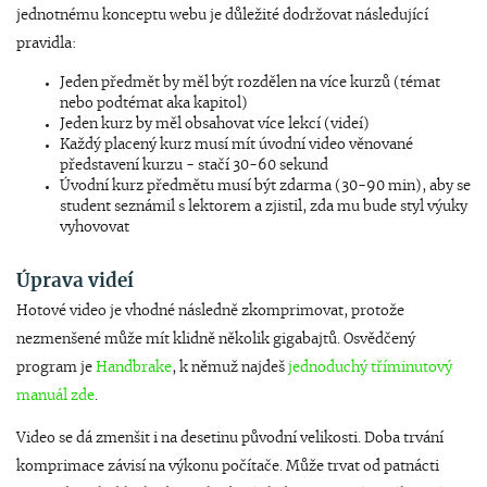
jednotnému konceptu webu je důležité dodržovat následující
pravidla:
Jeden předmět by měl být rozdělen na více kurzů (témat
nebo podtémat aka kapitol)
Jeden kurz by měl obsahovat více lekcí (videí)
Každý placený kurz musí mít úvodní video věnované
představení kurzu - stačí 30-60 sekund
Úvodní kurz předmětu musí být zdarma (30-90 min), aby se
student seznámil s lektorem a zjistil, zda mu bude styl výuky
vyhovovat
Úprava videí
Hotové video je vhodné následně zkomprimovat, protože
nezmenšené může mít klidně několik gigabajtů. Osvědčený
program je
Handbrake
, k němuž najdeš
jednoduchý tříminutový
manuál zde
.
Video se dá zmenšit i na desetinu původní velikosti. Doba trvání
komprimace závisí na výkonu počítače. Může trvat od patnácti