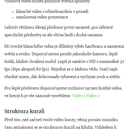
Výuková videa můžeš pojmout dvěma způsoby:
klasické video s whiteboardem v pozadí
namluvená video prezentace
Lektoři většinou dávají přednost první variantě, pro některé
specifické předměty se ale občas hodí i druhá varianta.
Při tvorbě klasického videa je důležitý výběr hardwaru a nastavení
světla a zvuku. Doporučujeme použít jakoukoliv kameru, lepší
foťák, klidně i kvalitní mobil. Lepší je natáčet v HD s minimálně 32
fps (lépe alespoň 60 fps). Nejedná se o žádnou vědu. Stačí najít
vhodné místo, dát dohromady vybavení a vychytat zvuk a světlo.
Pro lepší představu doporučujeme mrknout na tato krátká videa,
ve kterých je vše názorně vysvětleno:
Video 1
Video 2
Struktura kurzů
Před tím, než začneš tvořit video kurzy, věnuj prosím minutku
času seznámení se se strukturou kurzů na Edufix. Vzhledem k