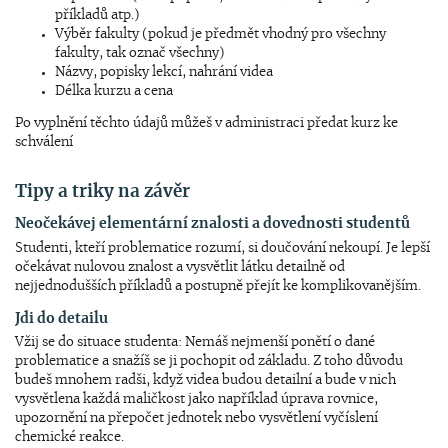
příkladů atp.)
Výběr fakulty (pokud je předmět vhodný pro všechny
fakulty, tak označ všechny)
Názvy, popisky lekcí, nahrání videa
Délka kurzu a cena
Po vyplnění těchto údajů můžeš v administraci předat kurz ke
schválení
Tipy a triky na závěr
Neočekávej elementární znalosti a dovednosti studentů
Studenti, kteří problematice rozumí, si doučování nekoupí. Je lepší
očekávat nulovou znalost a vysvětlit látku detailně od
nejjednodušších příkladů a postupně přejít ke komplikovanějším.
Jdi do detailu
Vžij se do situace studenta: Nemáš nejmenší ponětí o dané
problematice a snažíš se ji pochopit od základu. Z toho důvodu
budeš mnohem radši, když videa budou detailní a bude v nich
vysvětlena každá maličkost jako například úprava rovnice,
upozornění na přepočet jednotek nebo vysvětlení vyčíslení
chemické reakce.