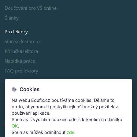
Doučování pro VŠ online
Články
Pro lektory
Staň se lektorem
Příručka lektora
Nabídka práce
FAQ pro lektory
Sleduj, sdílej, lajkuj
Cookies
www.maturitacermat.cz
Na webu Edufix.cz používáme cookies. Děláme to
proto, abychom ti poskytli nejlepší možný požitek z
www.prijimackycermat.cz
používání aplikace.
Souhlas s využitím cookies udělíš kliknutím na tlačítko
OK
.
Souhlas můžeš odmítnout
zde
.