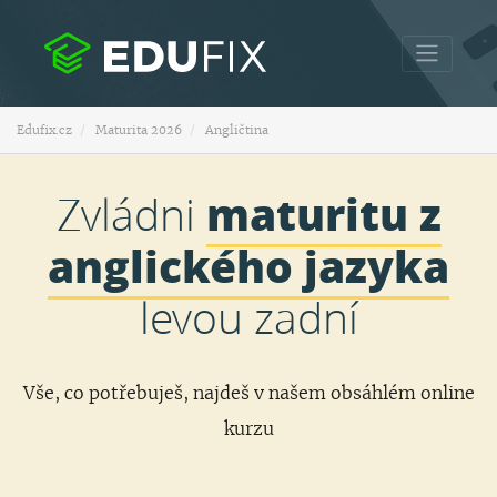
Edufix.cz
Maturita 2026
Angličtina
maturitu z
Zvládni
anglického jazyka
levou zadní
Vše, co potřebuješ, najdeš v našem obsáhlém online
kurzu