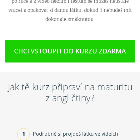
po ruce a k video lekcím i testům se můžeš neustále
vracet a opakovat si danou látku, dokud ji nebudeš mít
dokonale zmáknutou.
CHCI VSTOUPIT DO KURZU ZDARMA
Jak tě kurz připraví na maturitu
z angličtiny?
1
Podrobně si projdeš látku
ve videích