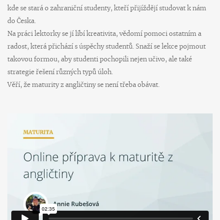
kde se stará o zahraniční studenty, kteří přijíždějí studovat k nám
do Česka.
Na práci lektorky se jí líbí kreativita, vědomí pomoci ostatním a
radost, která přichází s úspěchy studentů. Snaží se lekce pojmout
takovou formou, aby studenti pochopili nejen učivo, ale také
strategie řešení různých typů úloh.
Věří, že maturity z angličtiny se není třeba obávat.