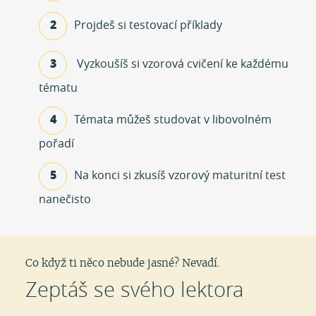
2
Projdeš si testovací příklady
3
Vyzkoušíš si vzorová cvičení
ke každému
tématu
4
Témata můžeš studovat
v libovolném
pořadí
5
Na konci si zkusíš
vzorový maturitní test
nanečisto
Co když ti něco nebude jasné? Nevadí.
Zeptáš se svého lektora