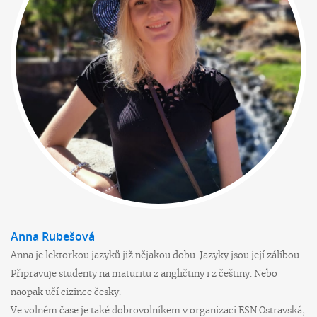
Anna Rubešová
Anna je lektorkou jazyků již nějakou dobu. Jazyky jsou její zálibou.
Připravuje studenty na maturitu z angličtiny i z češtiny. Nebo
naopak učí cizince česky.
Ve volném čase je také dobrovolníkem v organizaci ESN Ostravská,