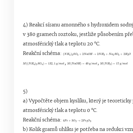
4) Reakcí síranu amonného s hydroxidem sodn
v 380 gramech roztoku, jestliže působením pře
atmosférický tlak a teplotu 20 °C.
Reakční schéma:
(
N
H
4
)
2
S
O
4
+
2
N
a
O
H
→
2
(
)
+
2
→
2
+
+
2
N
H
S
O
N
a
O
H
N
H
N
a
S
O
H
O
3
2
2
2
4
4
4
M
(
(
N
H
4
)
2
S
O
4
)
=
M
132
(
N
,
a
1
O
g
H
/
m
)
=
o
40
M
l
(
g
N
/
m
H
3
o
)
l
=
1
,
,
(
(
)
)
=
132
,
1
/
(
)
=
40
/
(
)
=
17
/
M
N
H
S
O
g
m
o
l
M
N
a
O
H
g
m
o
l
M
N
H
g
m
o
l
3
2
4
4
5)
a) Vypočtěte objem kyslíku, který je teoreticky
atmosférický tlak a teplotu 0 °C.
Reakční schéma:
4
F
e
+
3
O
2
→
2
F
e
2
O
3
4
+
3
→
2
F
e
O
F
e
O
3
2
2
b) Kolik gramů uhlíku je potřeba na redukci vzn