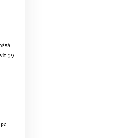
chává
vit 99
 po