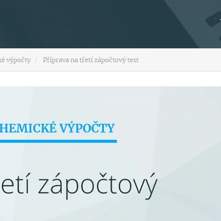
é výpočty
Příprava na třetí zápočtový test