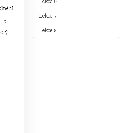
Lekce 6
lnění.
Lekce 7
dně
Lekce 8
kerý