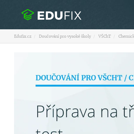
Edufix.cz
Doučování pro vysoké školy
VŠChT
Chemick