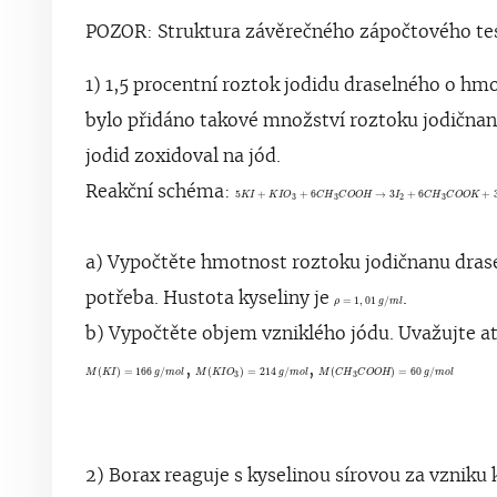
POZOR: Struktura závěrečného zápočtového test
1) 1,5 procentní roztok jodidu draselného o h
bylo přidáno takové množství roztoku jodičn
jodid zoxidoval na jód.
Reakční schéma:
5
K
I
+
K
I
O
3
+
6
C
H
3
C
O
O
H
5
+
+
6
→
3
+
6
+
K
I
K
I
O
C
H
C
O
O
H
I
C
H
C
O
O
K
3
3
3
2
a) Vypočtěte hmotnost roztoku jodičnanu drase
potřeba. Hustota kyseliny je
ρ
=
1
,
01
g
.
/
m
l
=
1
,
01
/
ρ
g
m
l
b) Vypočtěte objem vzniklého jódu. Uvažujte at
M
(
K
I
)
=
166
M
g
/
(
m
K
I
o
O
l
3
)
=
214
M
g
(
C
/
m
H
3
o
C
l
O
O
H
)
=
6
,
,
(
)
=
166
/
(
)
=
214
/
(
)
=
60
/
M
K
I
g
m
o
l
M
K
I
O
g
m
o
l
M
C
H
C
O
O
H
g
m
o
l
3
3
2) Borax reaguje s kyselinou sírovou za vzniku