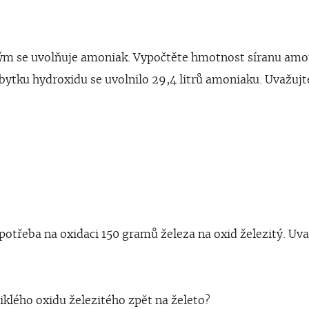
ým se uvolňuje amoniak. Vypočtěte hmotnost síranu am
bytku hydroxidu se uvolnilo 29,4 litrů amoniaku. Uvažujt
N
H
3
+
N
a
2
S
O
4
+
2
H
2
O
7
g
/
m
o
l
 potřeba na oxidaci 150 gramů železa na oxid železitý. Uv
iklého oxidu železitého zpět na želeto?