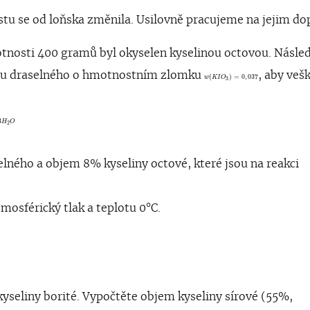
u se od loňska změnila. Usilovně pracujeme na jejim dop
motnosti 400 gramů byl okyselen kyselinou octovou. Násle
w
(
K
I
O
3
)
=
0
,
037
anu draselného o hmotnostním zlomku
, aby veš
(
)
=
0
,
037
w
K
I
O
3
→
3
I
2
+
6
C
H
3
C
O
O
K
+
3
H
2
O
3
H
O
2
lného a objem 8% kyseliny octové, které jsou na reakci
mosférický tlak a teplotu 0°C.
0
g
/
m
o
l
 kyseliny borité. Vypočtěte objem kyseliny sírové (55%,