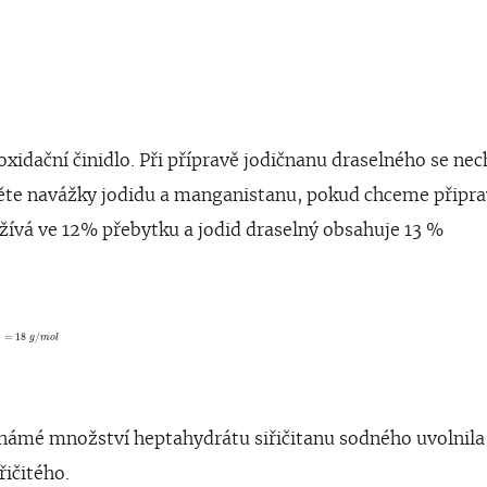
xidační činidlo. Při přípravě jodičnanu draselného se ne
ěte navážky jodidu a manganistanu, pokud chceme připra
ívá ve 12% přebytku a jodid draselný obsahuje 13 %
3
+
2
M
n
O
2
+
2
K
O
H
m
H
2
o
O
l
)
=
18
g
/
m
o
l
)
=
18
/
g
m
o
l
námé množství heptahydrátu siřičitanu sodného uvolnila
řičitého.