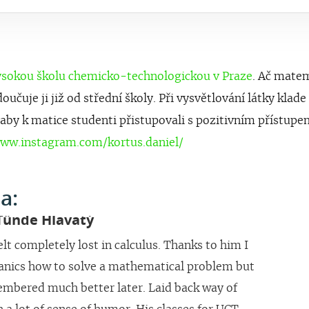
sokou školu chemicko-technologickou v Praze
. Ač mate
učuje ji již od střední školy. Při vysvětlování látky klade
, aby k matice studenti přistupovali s pozitivním přístupe
www.instagram.com/kortus.daniel/
a:
neta Krýchová