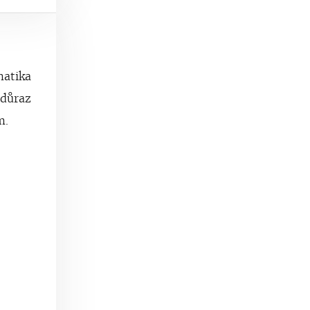
matika
 důraz
m.