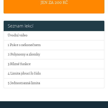
JEN ZA 200 KČ
Seznam lekcí
Úvodní video
1 Práce s nekonečnem
2 Polynomy a zlomky
3 Různé funkce
4 Limita jdoucí k číslu
5 Jednostranná limita