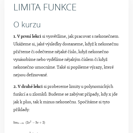
LIMITA FUNKCE
O kurzu
1. V první lekci
si vysvětlíme, jak pracovat s nekonečnem.
Ukážeme si, jaké výsledky dostaneme, když k nekonečnu
přičteme či odečteme nějaké číslo, když nekonečno
vynásobíme nebo vydělíme nějakým číslem či když
nekonečno umocníme. Také si popíšeme výrazy, které
nejsou definované.
2. V druhé lekci
si probereme limity u polynomických
funkcí a u zlomků. Budeme se zabývat případy, kdy x jde
jak k plus, tak k minus nekonečnu. Spočítáme si tyto
příklady:
lim
x
→
∞
(
2
x
2
−
3
x
+
2
)
2
lim
(
2
−
3
+
2
)
x
x
→
∞
x
2