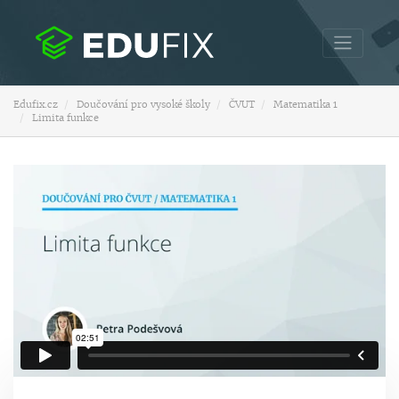
Edufix.cz
Doučování pro vysoké školy
ČVUT
Matematika 1
Limita funkce