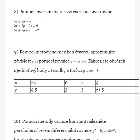
8) Pomocí inverzní matice vyřešte soustavu rovnic
4
x
+
3
y
=
4
2
x
+
2
y
−
2
z
=
0
5
x
+
3
y
+
z
=
−
2
4
+
3
=
4
.
x
y
2
+
2
−
2
=
0
x
y
z
5
+
3
+
=
−
2
x
y
z
9) Pomocí metody nejmenších čtverců aproximujte
y
(
x
)
y
=
a
x
+
b
závislost
(
)
pomocí rovnice
=
+
. Zakreslete obrázek
y
x
y
a
x
b
y
=
a
x
+
b
s jednotlivý body z tabulky a funkcí
=
+
.
y
a
x
b
x
-2
0
1
4
y
4,5
3
3
-1,5
10) Pomocí metody variace konstant nalezněte
y
″
−
9
y
=
12
e
2
x
′′
2
partikulární řešení diferenciální rovnice
−
9
=
12
,
x
y
y
e