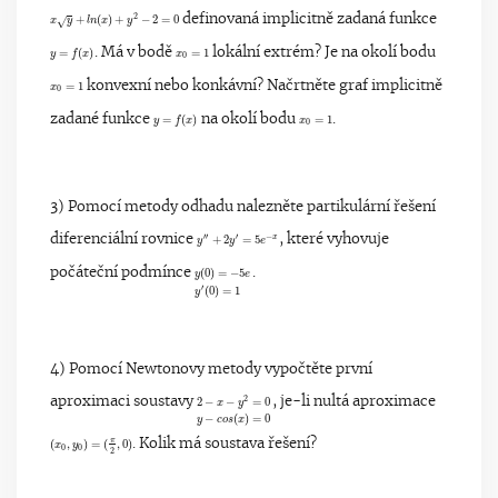
x
y
+
l
n
(
x
)
+
y
2
−
2
=
0
2
+
(
)
+
−
2
=
0
definovaná implicitně zadaná funkce
x
y
l
n
x
y
√
y
=
f
(
x
)
x
0
=
1
=
(
)
. Má v bodě
=
1
lokální extrém? Je na okolí bodu
y
f
x
x
0
x
0
=
1
=
1
konvexní nebo konkávní? Načrtněte graf implicitně
x
0
y
=
f
(
x
)
x
0
=
1
zadané funkce
=
(
)
na okolí bodu
=
1
.
y
f
x
x
0
3) Pomocí metody odhadu nalezněte partikulární řešení
y
″
+
2
y
′
=
5
e
−
x
′′
′
−
diferenciální rovnice
+
2
=
5
, které vyhovuje
x
y
y
e
y
(
0
)
=
−
5
e
y
′
(
0
)
=
1
počáteční podmínce
(
0
)
=
−
5
.
y
e
′
(
0
)
=
1
y
4) Pomocí Newtonovy metody vypočtěte první
2
−
x
−
y
2
=
0
y
−
c
o
s
(
x
)
=
0
2
aproximaci soustavy
2
−
−
=
0
, je-li nultá aproximace
x
y
−
(
)
=
0
y
c
o
s
x
(
x
0
,
y
0
)
=
(
π
2
,
0
)
π
(
,
)
=
(
,
0
)
. Kolik má soustava řešení?
x
y
0
0
2