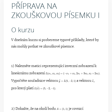
PŘÍPRAVA NA
ZKOUŠKOVOU PÍSEMKU I
O kurzu
V dnešním kurzu si probereme typové příklady, které by
nás mohly potkat ve zkouškové písemce.
1) Nalezněte matici reprezentující inverzní zobrazení k
L
(
x
1
,
x
2
,
x
3
)
=
(
−
x
1
+
x
2
,
2
x
1
lineárnímu zobrazení
(
,
,
)
=
(
−
+
,
2
+
3
,
+
2
)
.
L
x
x
x
x
x
x
x
x
x
1
2
3
1
2
1
3
2
3
y
→
=
L
(
5
,
−
2
,
1
x
)
→
⃗
⃗
Vypočtěte souřadnice vektoru
=
(
5
,
−
2
,
1
)
a vektoru
,
y
L
x
L
(
x
→
)
=
(
5
,
−
2
,
−
1
)
⃗
pro který platí
(
)
=
(
5
,
−
2
,
−
1
)
.
L
x
A
=
(
1
,
1
)
2) Dokažte, že na okolí bodu
=
(
1
,
1
)
je rovnicí
A