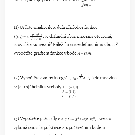
y
(
0
)
=
−
1
y
′
(
0
)
=
−
3
které vyhovuje počáteční podmínce
(
0
)
=
−
1
.
y
′
(
0
)
=
−
3
y
11) Určete a nakreslete definiční obor funkce
2
2
−
−
+
4
f
(
x
,
y
)
=
l
n
−
x
2
−
y
2
+
4
x
2
+
y
+
16
x
y
(
,
)
=
. Je definiční obor množina otevřená,
f
x
y
l
n
2
+
+
16
x
y
souvislá a konvexní? Náleží hranice definičnímu oboru?
A
=
(
3
,
0
)
Vypočtěte gradient funkce v bodě
=
(
3
,
0
)
.
A
−
x
∫
∫
M
e
−
x
y
d
x
d
y
12) Vypočtěte dvojný integrál
, kde mnozina
∫
∫
y
e
d
x
d
y
M
M
A
=
(
−
1
,
1
)
B
=
(
0
,
0
)
C
=
(
1
,
1
)
je trojúhelník s vrcholy
=
(
−
1
,
1
)
.
M
A
=
(
0
,
0
)
B
=
(
1
,
1
)
C
F
(
x
,
y
,
z
)
=
(
y
2
z
,
2
x
y
z
,
x
y
2
2
2
13) Vypočtěte práci síly
(
,
,
)
=
(
,
2
,
)
, kterou
F
x
y
z
y
z
x
y
z
x
y
K
vykoná tato síla po křivce
s počátečním bodem
K