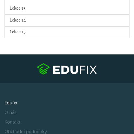
Lekce 13
Lekce 14
Lekce 15
Edufix
O nás
Kontakt
Obchodní podmínky