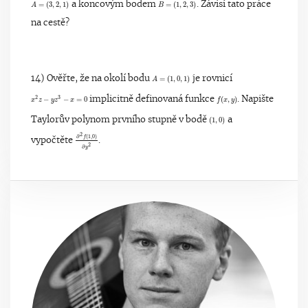
A
=
(
3
,
2
,
1
)
B
=
(
1
,
2
,
3
)
=
(
3
,
2
,
1
)
a koncovým bodem
=
(
1
,
2
,
3
)
. Závisí tato práce
A
B
na cestě?
A
=
(
1
,
0
,
1
)
14) Ověřte, že na okolí bodu
=
(
1
,
0
,
1
)
je rovnicí
A
f
(
x
,
y
)
x
2
z
−
y
z
3
−
x
=
0
2
3
−
−
=
0
implicitně definovaná funkce
(
,
)
. Napište
x
z
y
z
x
f
x
y
(
1
,
0
)
Taylorův polynom prvního stupně v bodě
(
1
,
0
)
a
2
∂
2
f
(
1
,
0
)
∂
y
2
∂
(
1
,
0
)
f
vypočtěte
.
2
∂
y