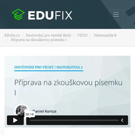
Edufix.cz
Doučování pro vysoké školy
VŠChT
Matematika B
Příprava na zkouškovou písemku I