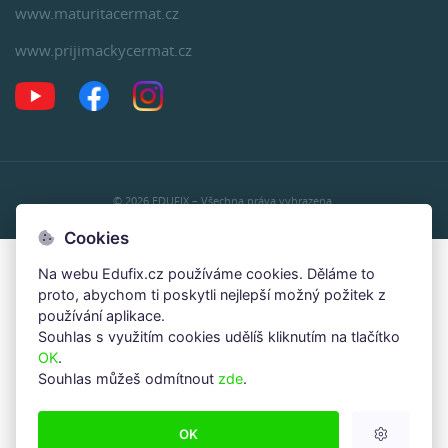
www.maturitacermat.cz
www.prijimackycermat.cz
© 2026 EDUFIX – Všechna práva vyhrazena.
Cookies
Na webu Edufix.cz používáme cookies. Děláme to
proto, abychom ti poskytli nejlepší možný požitek z
používání aplikace.
Souhlas s využitím cookies udělíš kliknutím na tlačítko
OK
.
Souhlas můžeš odmítnout
zde
.
OK